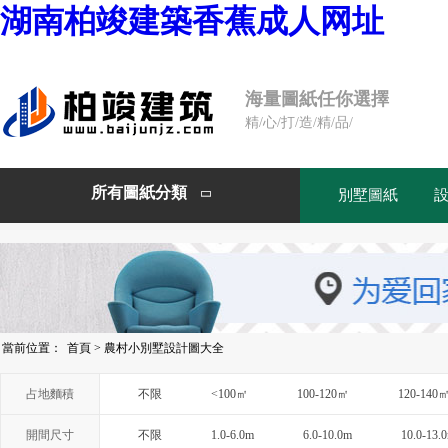
湖南柏竣建築香蕉成人网址
海量圖紙任你選擇
精/心/打/造/精/品/
所有圖紙分類
別墅圖紙

當前位置：
首頁
>
農村小別墅設計圖大全
占地麵積
不限
<100㎡
100-120㎡
120-140
開間尺寸
不限
1.0-6.0m
6.0-10.0m
10.0-13.