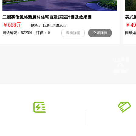
二層英倫風格新農村住宅自建房設計圖及效果圖
美式風
￥668元
￥
規格： 15.94m*18.96m
圖紙編號：BZ2501 評價： 0
圖紙編號
查看詳情
立即購買
快速導航