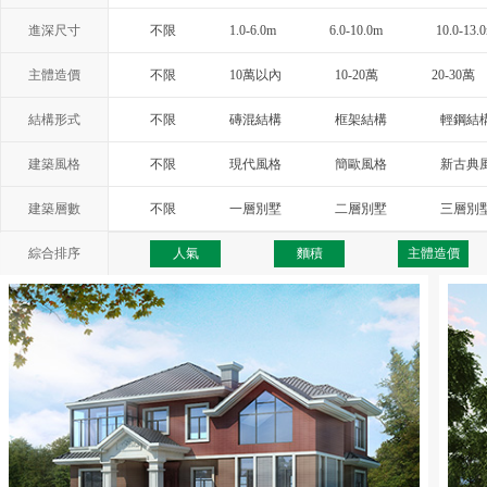
進深尺寸
不限
1.0-6.0m
6.0-10.0m
10.0-13.
主體造價
不限
10萬以內
10-20萬
20-30萬
結構形式
不限
磚混結構
框架結構
輕鋼結
建築風格
不限
現代風格
簡歐風格
新古典
西班牙風格
地中海風格
托斯卡納
建築層數
不限
一層別墅
二層別墅
三層別
綜合排序
人氣
麵積
主體造價