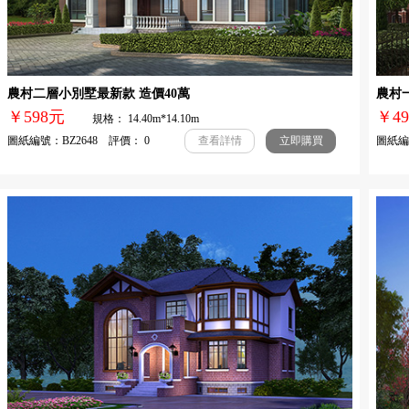
農村二層小別墅最新款 造價40萬
農村
￥598元
￥
規格： 14.40m*14.10m
圖紙編號：BZ2648 評價： 0
圖紙編號
查看詳情
立即購買