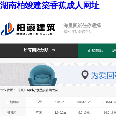
湖南柏竣建築香蕉成人网址
海量圖紙任你選擇
精/心/打/造/精/品/
所有圖紙分類
別墅圖紙

當前位置：
首頁
>
農村小別墅設計圖大全
占地麵積
不限
<100㎡
100-120㎡
120-140
開間尺寸
不限
1.0-6.0m
6.0-10.0m
10.0-13.