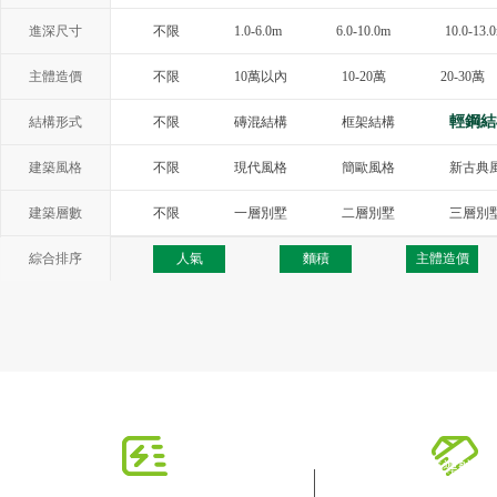
進深尺寸
不限
1.0-6.0m
6.0-10.0m
10.0-13.
主體造價
不限
10萬以內
10-20萬
20-30萬
輕鋼結
結構形式
不限
磚混結構
框架結構
建築風格
不限
現代風格
簡歐風格
新古典
西班牙風格
地中海風格
托斯卡納
建築層數
不限
一層別墅
二層別墅
三層別
綜合排序
人氣
麵積
主體造價
快速導航